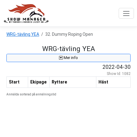
WRG-tävling YEA
32. Dummy Roping Open
WRG-tävling YEA
Mer info
2022-04-30
Show Id: 1082
Start
Ekipage
Ryttare
Häst
Anmälda sorterad på anmälningstid