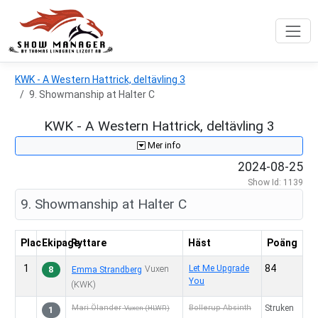
KWK - A Western Hattrick, deltävling 3
9. Showmanship at Halter C
KWK - A Western Hattrick, deltävling 3
Mer info
2024-08-25
Show Id: 1139
9. Showmanship at Halter C
Plac
Ekipage
Ryttare
Häst
Poäng
1
84
Let Me Upgrade
8
Vuxen
Emma Strandberg
You
(KWK)
Mari Ölander
Bollerup Absinth
Struken
Vuxen
(HLWR)
1