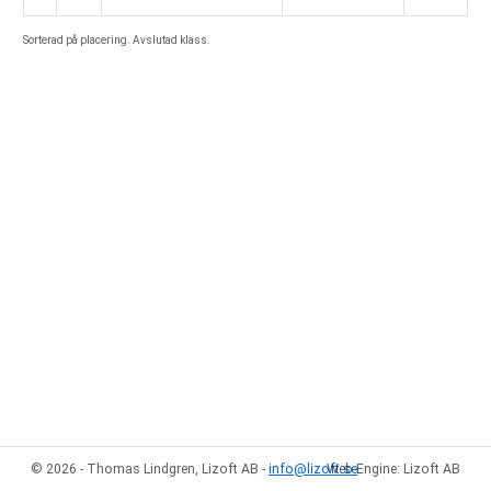
Sorterad på placering. Avslutad klass.
© 2026 - Thomas Lindgren, Lizoft AB -
info@lizoft.se
Web Engine: Lizoft AB