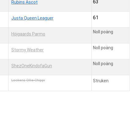
63
Rubins Ascot
61
Justa Queen Leaguer
Noll poäng
Höjgaards Parmo
Noll poäng
Stormy Weather
Noll poäng
ShezOneKindofaGun
Lockens Ollie-Chippi
Struken