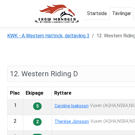
Startsida
Tävlingar
KWK - A Western Hattrick, deltävling 3
12. Western Ridin
12. Western Riding D
Plac
Ekipage
Ryttare
1
Vuxen
(AQHA,NSBA,NS
Caroline Isaksson
5
2
Vuxen
(AQHA,NSBA,NS
Therése Jönsson
2