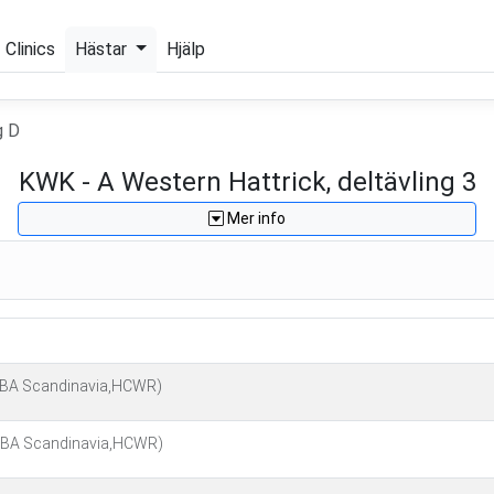
Clinics
Hästar
Hjälp
g D
KWK - A Western Hattrick, deltävling 3
Mer info
BA Scandinavia,HCWR)
BA Scandinavia,HCWR)