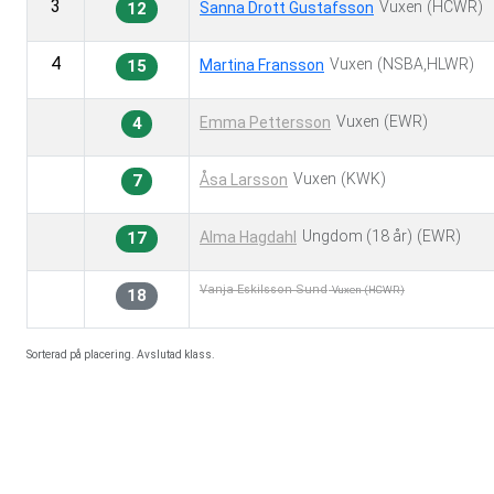
3
Vuxen
(HCWR)
Sanna Drott Gustafsson
12
4
Vuxen
(NSBA,HLWR)
Martina Fransson
15
Vuxen
(EWR)
Emma Pettersson
4
Vuxen
(KWK)
Åsa Larsson
7
Ungdom
(18 år)
(EWR)
Alma Hagdahl
17
Vanja Eskilsson Sund
Vuxen
(HCWR)
18
Sorterad på placering. Avslutad klass.